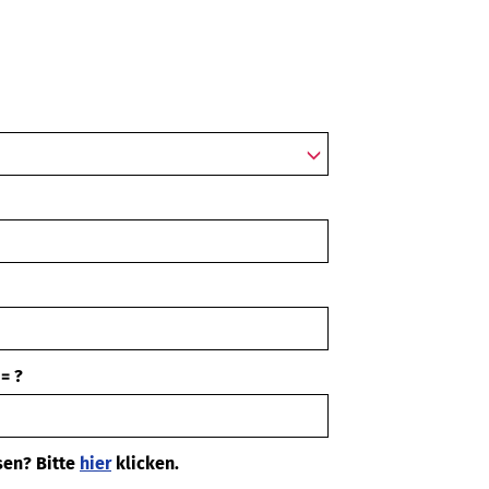
= ?
sen? Bitte
hier
klicken.